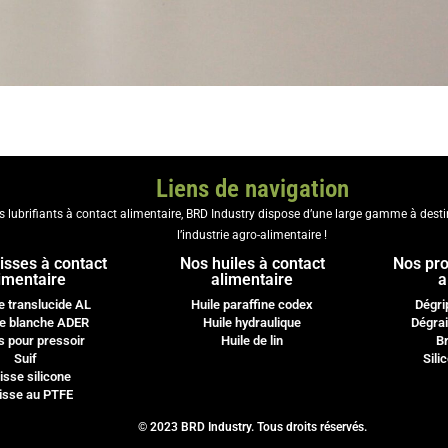
Liens de navigation
es lubrifiants à contact alimentaire, BRD Industry dispose d’une large gamme à dest
l’industrie agro-alimentaire !
isses à contact
Nos huiles à contact
Nos pro
imentaire
alimentaire
a
e translucide AL
Huile paraffine codex
Dégri
e blanche ADER
Huile hydraulique
Dégrai
s pour pressoir
Huile de lin
Br
Suif
Sili
isse silicone
isse au PTFE
© 2023 BRD Industry. Tous droits réservés.