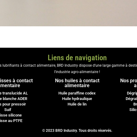
Liens de navigation
es lubrifiants à contact alimentaire, BRD Industry dispose d’une large gamme à dest
l’industrie agro-alimentaire !
isses à contact
Nos huiles à contact
Nos pro
imentaire
alimentaire
a
e translucide AL
Huile paraffine codex
Dégri
e blanche ADER
Huile hydraulique
Dégrai
s pour pressoir
Huile de lin
Br
Suif
Sili
isse silicone
isse au PTFE
© 2023 BRD Industry. Tous droits réservés.