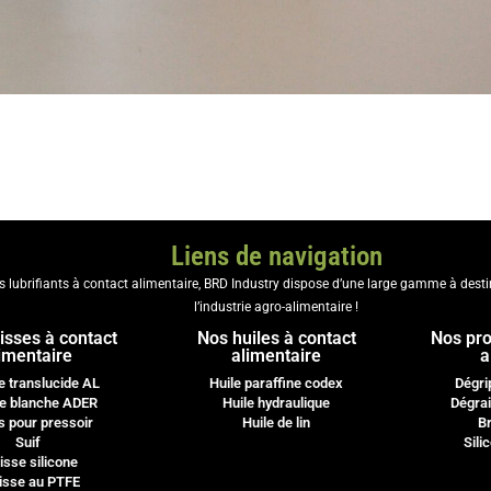
Liens de navigation
es lubrifiants à contact alimentaire, BRD Industry dispose d’une large gamme à dest
l’industrie agro-alimentaire !
isses à contact
Nos huiles à contact
Nos pro
imentaire
alimentaire
a
e translucide AL
Huile paraffine codex
Dégri
e blanche ADER
Huile hydraulique
Dégrai
s pour pressoir
Huile de lin
Br
Suif
Sili
isse silicone
isse au PTFE