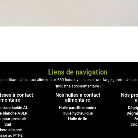
Liens de navigation
es lubrifiants à contact alimentaire, BRD Industry dispose d’une large gamme à dest
l’industrie agro-alimentaire !
isses à contact
Nos huiles à contact
Nos pro
imentaire
alimentaire
a
e translucide AL
Huile paraffine codex
Dégri
e blanche ADER
Huile hydraulique
Dégrai
s pour pressoir
Huile de lin
Br
Suif
Sili
isse silicone
isse au PTFE