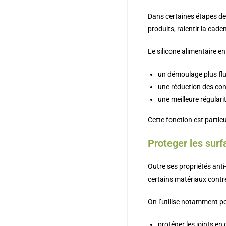
Dans certaines étapes de
produits, ralentir la cad
Le silicone alimentaire e
un démoulage plus flu
une réduction des con
une meilleure régularit
Cette fonction est partic
Proteger les sur
Outre ses propriétés anti
certains matériaux contre
On l’utilise notamment po
protéger les joints en