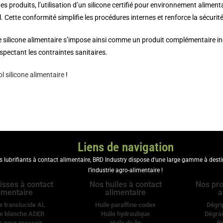
 produits, l’utilisation d’un silicone certifié pour environnement alimenta
 Cette conformité simplifie les procédures internes et renforce la sécurité
e silicone alimentaire s’impose ainsi comme un produit complémentaire ind
spectant les contraintes sanitaires.
l silicone alimentaire
!
Liens de navigation
es lubrifiants à contact alimentaire, BRD Industry dispose d’une large gamme à dest
l’industrie agro-alimentaire !
isses à contact
Nos huiles à contact
Nos pro
imentaire
alimentaire
a
e translucide AL
Huile paraffine codex
Dégri
e blanche ADER
Huile hydraulique
Dégrai
s pour pressoir
Huile de lin
Br