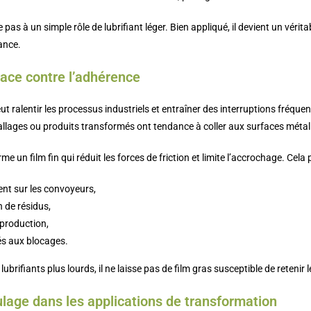
e pas à un simple rôle de lubrifiant léger. Bien appliqué, il devient un vérita
ance.
cace contre l’adhérence
t ralentir les processus industriels et entraîner des interruptions fréqu
llages ou produits transformés ont tendance à coller aux surfaces métall
rme un film fin qui réduit les forces de friction et limite l’accrochage. Ce
ent sur les convoyeurs,
n de résidus,
e production,
iés aux blocages.
ubrifiants plus lourds, il ne laisse pas de film gras susceptible de retenir
ulage dans les applications de transformation