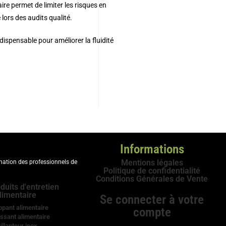
ire permet de limiter les risques en
 lors des audits qualité.
ispensable pour améliorer la fluidité
Informations
Mentions légales
ination des professionnels de
Politique de confidentialité
Conditions Générales de Vente
duits d'entretien
limentaire
Se connecter à votre
ppant alimentaire
compte
ssant alimentaire
illanteur inox