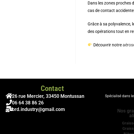
Dans les zones proches des
cas de contact accidentel.
Grâce à sa polyvalence, l
des opérations tout en re
Découvrir notre
aéroso
Contact
26 rue Mercier, 33450 Montussan
Spécialisé dans l
06 64 38 86 26
brd.industry@gmail.com
Nos gra
al
Graiss
Graiss
Bâton