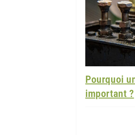
Pourquoi un 
important ?
Dans les secteurs agroalime
absolue. L’un des aspects