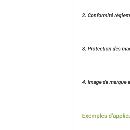
risques sanitaires graves e
2.
Conformité réglem
L’utilisation de lubrifiant
internationales
(comme l
3.
Protection des ma
Ces lubrifiants assurent 
tout en étant compatibles 
4.
Image de marque e
En garantissant un haut niv
valorisent leur engagement 
Exemples d’applic
Industrie agroalimenta