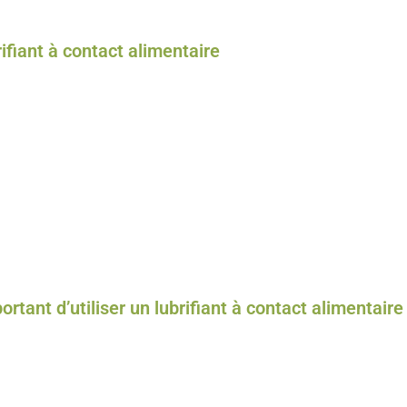
ement, et pourquoi un lubrifiant à contact alimentaire est-il si important ?
rifiant à contact alimentaire
imentaire
est une huile, une graisse ou un fluide spécialement formulé pour
où un
contact accidentel avec les aliments
est possible ou inévitable. C
 produits sont
non toxiques
et
conformes aux normes sanitaires
strictes.
sés selon le système de catégorisation NSF :
uvant entrer en contact fortuit avec les aliments.
ns contact avec les aliments, mais utilisés dans l’environnement alimentai
risés pour le
contact direct avec les aliments
, souvent utilisés comme a
ortant d’utiliser un lubrifiant à contact alimentaire
de
prévenir la contamination
des produits alimentaires. Un lubrifiant non