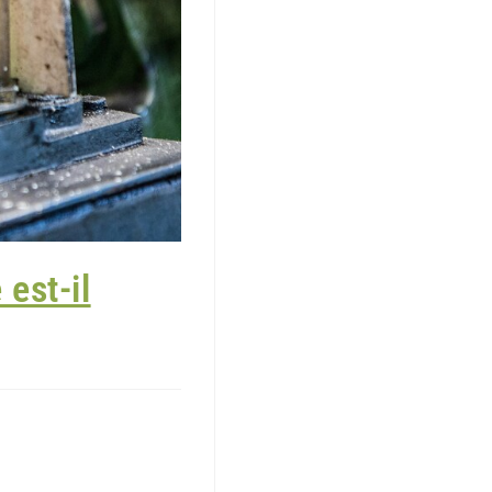
 est-il
inis est une priorité
ants à contact alimentaire
.