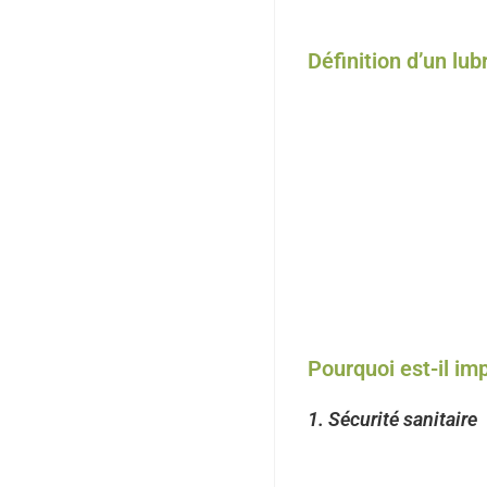
Mais de quoi s’agit-il exact
Définition d’un lub
Un
lubrifiant à contact al
machines et équipements 
industriels classiques, ces
Ils sont généralement clas
NSF H1
: Lubrifiants po
NSF H2
: Lubrifiants sa
NSF 3H
: Produits auto
Pourquoi est-il imp
1.
Sécurité sanitaire
Le principal avantage est 