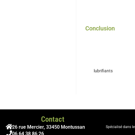
Industrie des boissons
Industrie cosmétique 
Conclusion
L’usage de lubrifiants à co
manipulation de produits d
sécurité et de conformité
Nos
lubrifiants
vous permet
Contact
26 rue Mercier, 33450 Montussan
Spécialisé dans l
06 64 38 86 26