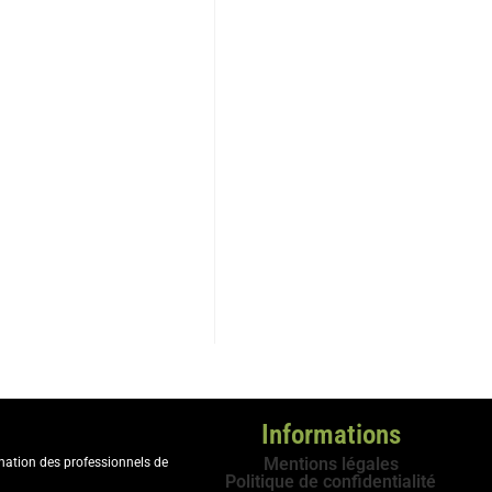
la transformation ou la
ue, mais d’un
enjeu de
Informations
Mentions légales
ination des professionnels de
Politique de confidentialité