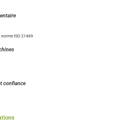
n cas d’ingestion accidentelle.
entaire
s certifiés H1 permet aux entreprises de rester en conformité avec les
norme
a
norme ISO 21469
), souvent exigées lors des audits qualité.
chines
également une
lubrification efficace des équipements
, réduisant l’usure, 
avec les matériaux rencontrés dans les zones de production alimentaire.
t confiance
eau d’hygiène et de qualité, les entreprises renforcent la
confiance des
envers la sécurité alimentaire.
ations
ire
: convoyeurs, chaînes, roulements, doseuses, mélangeurs.