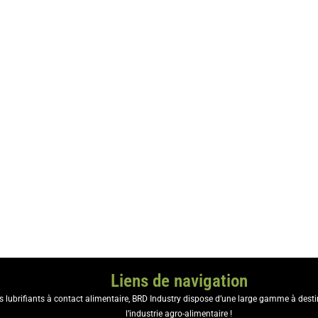
: embouteillage, systèmes de remplissage.
ou pharmaceutique
: machines de production et de conditionnement.
ntact alimentaire est
indispensable
pour toute entreprise impliquée dans 
estinés à la consommation. Il ne s’agit pas seulement d’un choix techniq
réglementaire.
tent de respecter les standards en vigueur !
Liens de navigation
es lubrifiants à contact alimentaire, BRD Industry dispose d’une large gamme à dest
l’industrie agro-alimentaire !