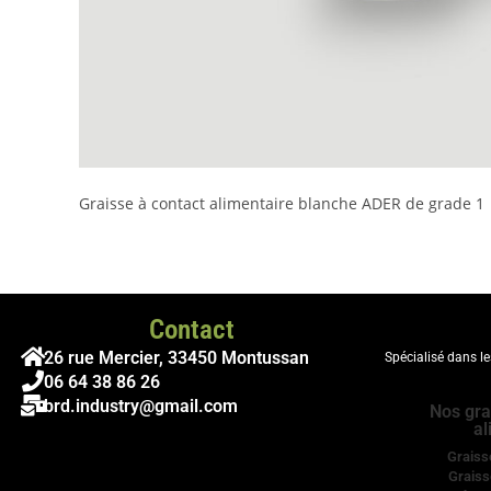
Graisse à contact alimentaire blanche ADER de grade 1
Contact
26 rue Mercier, 33450 Montussan
Spécialisé dans l
06 64 38 86 26
brd.industry@gmail.com
Nos gra
al
Graiss
Graiss