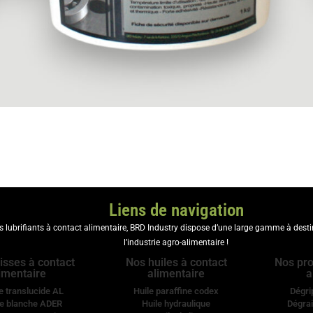
Liens de navigation
es lubrifiants à contact alimentaire, BRD Industry dispose d’une large gamme à dest
l’industrie agro-alimentaire !
isses à contact
Nos huiles à contact
Nos pro
imentaire
alimentaire
a
e translucide AL
Huile paraffine codex
Dégri
e blanche ADER
Huile hydraulique
Dégrai