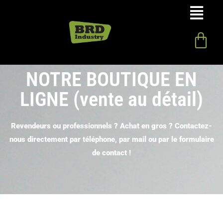
NOTRE BOUTIQUE EN
LIGNE (vente au détail)
Revendeurs ou professionnels ? Achat en gros ? Contactez-
nous directement par téléphone, par mail ou par le formulaire
de contact !