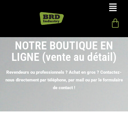
NOTRE BOUTIQUE EN
LIGNE (vente au détail)
Revendeurs ou professionnels ? Achat en gros ? Contactez-
nous directement par téléphone, par mail ou par le formulaire
de contact !